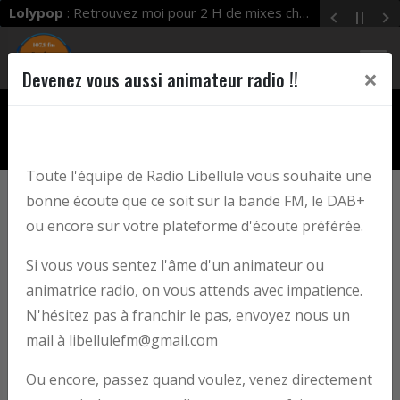
Lolypop
: Retrouvez moi pour 2 H de mixes chaque mercredi dès 19 h 00 à 21 h 00 ! Enjoy !
×
Devenez vous aussi animateur radio !!
play_arrow
LIBELLULE FM
Libellule FM
Toute l'équipe de Radio Libellule vous souhaite une
bonne écoute que ce soit sur la bande FM, le DAB+
Notre galerie Photo
ou encore sur votre plateforme d'écoute préférée.
Si vous vous sentez l'âme d'un animateur ou
animatrice radio, on vous attends avec impatience.
N'hésitez pas à franchir le pas, envoyez nous un
mail à libellulefm@gmail.com
Ou encore, passez quand voulez, venez directement