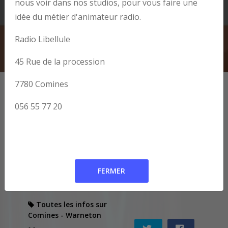
nous voir dans nos studios, pour vous faire une
idée du métier d'animateur radio.
Radio Libellule
45 Rue de la procession
7780 Comines
Juste un clic ici pour découvrir le fascicule
Vivre à Comines .
056 55 77 20
Bravo au gagnant du concours photo de ce mois de
février , Marc Delsalle avec sa photo sur le thème (
un ciel magnifique).
Toutes les infos sur
Comines - Warneton