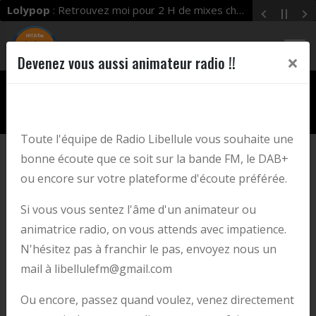
Lolypop
: Retrouvez moi pour 2 H de mixes chaque mercredi dès 19 h 00 à 21 h 00 ! Enjoy !
×
Devenez vous aussi animateur radio !!
play_arrow
LIBELLULE FM
Libellule FM
Toute l'équipe de Radio Libellule vous souhaite une
bonne écoute que ce soit sur la bande FM, le DAB+
ou encore sur votre plateforme d'écoute préférée.
Si vous vous sentez l'âme d'un animateur ou
animatrice radio, on vous attends avec impatience.
N'hésitez pas à franchir le pas, envoyez nous un
Que faire à Comines - Warneton ?
mail à libellulefm@gmail.com
Ou encore, passez quand voulez, venez directement
17/06/2025 | posté par Libellule FM